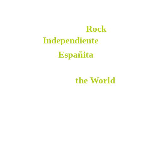
Lo Mejor del 
Rock 
Independiente
Tanto de 
Españita
 como 
de
All arround 
the World