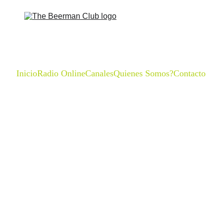
Inicio
Radio Online
Canales
Quienes Somos?
Contacto
VIDEOCLIPS
2/18/2026
1 min read